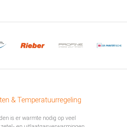
en & Temperatuurregeling
nden is er warmte nodig op veel
 zetel- en uitlaatgasverwarmingen