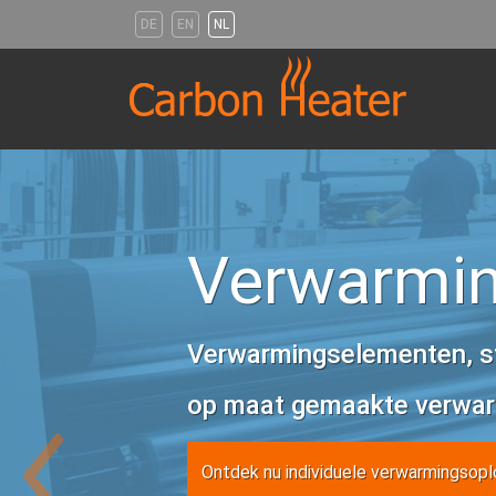
DE
EN
NL
Carbon
Heater
Verwarmin
Verwarmingselementen, st
op maat gemaakte verwar
Ontdek nu individuele verwarmingsopl