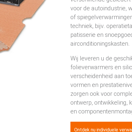
voor de autoindustrie,
of spiegelverwarminge
techniek, bijv. operatie
patisserie en snoepgoe
airconditioningskasten.
Wij leveren u de gesch
folieverwarmers en sil
verscheidenheid aan to
vormen en prestatienivea
zorgen ook voor compl
ontwerp, ontwikkeling,
en componentenmonta
Ontdek nu individuele verw