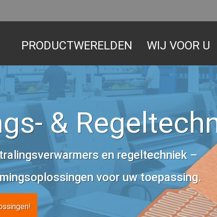
PRODUCTWERELDEN
WIJ VOOR U
gs- & Regeltechn
ralingsverwarmers en regeltechniek –
mingsoplossingen voor uw toepassing.
ossingen!