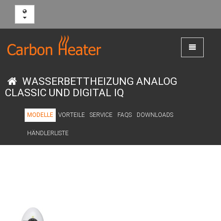
Toggle
navigation
WASSERBETTHEIZUNG ANALOG
CLASSIC UND DIGITAL IQ
MODELLE
VORTEILE
SERVICE
FAQS
DOWNLOADS
HÄNDLERLISTE