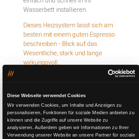
einfach und schnell in Ihr
Wasserbett installieren.
Dieses Heizsystem lässt sich am
besten mit einem guten Espresso
beschreiben - Blick auf das
Wesentliche, stark und lange
wirkungsvoll.
Wenn Sie von einer
Wasserbettheizung erwarten, dass
Diese Webseite verwendet Cookies
diese
Wir verwenden Cookies, um Inhalte und Anzeigen zu
eine hervorragende
personalisieren, Funktionen für soziale Medien anbieten zu
können und die Zugriffe auf unsere Website zu
Energieeffizienz durch
analysieren. Außerdem geben wir Informationen zu Ihrer
höchsten Wirkungsgrad
Verwendung unserer Website an unsere Partner für soziale