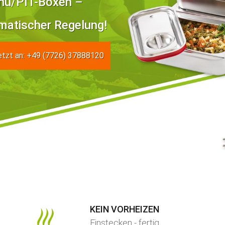
nü/PIT-Boxen –
atischer Regelung!
etzt an: +49 (7726) 37888120
KEIN VORHEIZEN
Einstecken - fertig