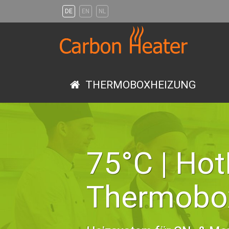
DE
EN
NL
Carbon
Heater
THERMOBOXHEIZUNG
75°C | Ho
Thermobo