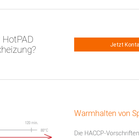
r HotPAD
Jetzt Kont
heizung?
Warmhalten
von S
Die HACCP-Vorschriften