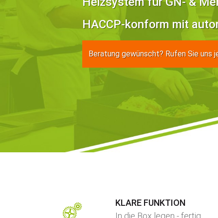
Heizsystem für GN- & Me
HACCP-konform mit autom
Beratung gewünscht? Rufen Sie uns j
KLARE FUNKTION
In die Box legen - fertig