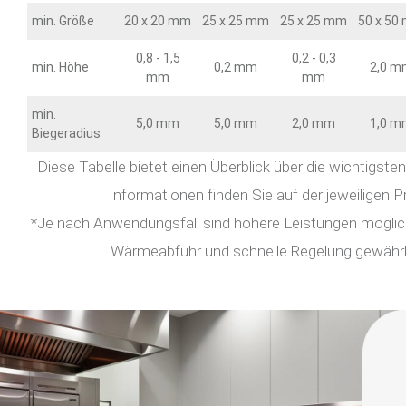
min. Größe
20 x 20 mm
25 x 25 mm
25 x 25 mm
50 x 50
0,8 - 1,5
0,2 - 0,3
min. Höhe
0,2 mm
2,0 m
mm
mm
min.
5,0 mm
5,0 mm
2,0 mm
1,0 m
Biegeradius
Diese Tabelle bietet einen Überblick über die wichtigsten
Informationen finden Sie auf der jeweiligen P
*Je nach Anwendungsfall sind höhere Leistungen möglich,
Wärmeabfuhr und schnelle Regelung gewährle