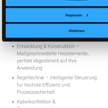
abgestimmt sind. Dabei kombinieren wir
leistungsstarke Flächenheizelemente mit
präziser Regeltechnik, um optimale
Anpassen
Effizienz und Sicherheit zu gewährleisten.
Ablehnen
Unser Leistungsspektrum:
Entwicklung & Konstruktion –
Maßgeschneiderte Heizelemente,
perfekt abgestimmt auf Ihre
Anwendung.
Regeltechnik – Intelligente Steuerung
für höchste Effizienz und
Prozesssicherheit.
Kabelkonfektion &