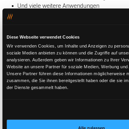
Und viele weitere Anwendungen
Gemeinsam zur optimalen Lösung – starten Sie jetzt!
Diese Webseite verwendet Cookies
Wir verwenden Cookies, um Inhalte und Anzeigen zu personal
soziale Medien anbieten zu können und die Zugriffe auf uns
Carbon Heater GmbH
analysieren. Außerdem geben wir Informationen zu Ihrer Ve
Electric Foil Heating Solutions
Website an unsere Partner für soziale Medien, Werbung und 
Unsere Partner führen diese Informationen möglicherweise m
Die Carbon Heater GmbH ist seit 2004 mehr
zusammen, die Sie ihnen bereitgestellt haben oder die sie 
als ein Spezialist für Heizelemente – wir
der Dienste gesammelt haben.
sind Systemlöser. Wir entwickeln und
liefern individuelle Folienheiztechnik und
Heizelemente, die exakt auf die Anwendung
und den Bedarf unserer Kunden
Alle zulassen